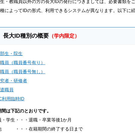
生・教職員以外の方の長大IDの発行につきましては、必要書類を
種によってIDの形式、利用できるシステムが異なります。以下に続
長大ID種別の概要
（学内限定）
部生・院生
職員（職員番号有り）
職員（職員番号無し）
究者・研修者
遣職員
C利用臨時ID
期間は下記のとおりです。
員・学生・・・退職・卒業等後1か月
他 ・・・在籍期間の終了する日まで