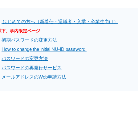
・
はじめての方へ（新着任・退職者・入学・卒業生向け）
以下、学内限定ページ
・
初期パスワードの変更方法
・
How to change the initial NU-ID password.
・
パスワードの変更方法
・
パスワードの再発行サービス
・
メールアドレスのWeb申請方法