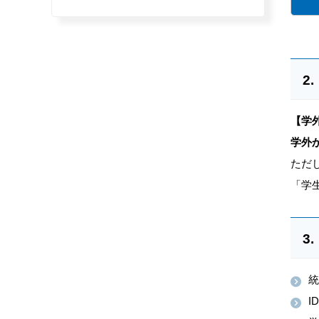
【学
学外
ただ
「学
統
I