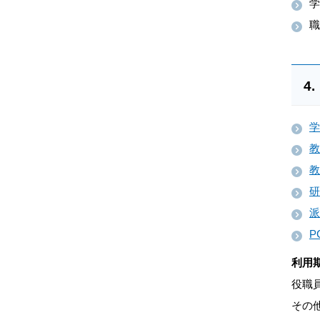
学
職
学
教
教
研
派
P
利用
役職
その